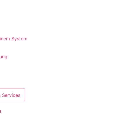
 einem System
rung
 Services
t