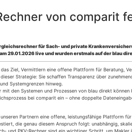
echner von comparit fe
rgleichsrechner für Sach- und private Krankenversicheru
m 29.01.2026 live und wurden erstmals auf der blau dire
das Ziel, Vermittlern eine offene Plattform für Beratung, V
in dieser Strategie: Sie schaffen Transparenz über zunehm
l- und Systemgrenzen hinweg.
r mit den Systemen und Prozessen von blau direkt können 
gleichsprozess bei comparit ein – ohne doppelte Datenein
unseren Partnern eine offene, leistungsfähige Plattform für
estiert, die genau diesem Anspruch folgt: unabhängig, skal
ch- und PKV-Rechner sind ein wichtiger Schritt, um Makle