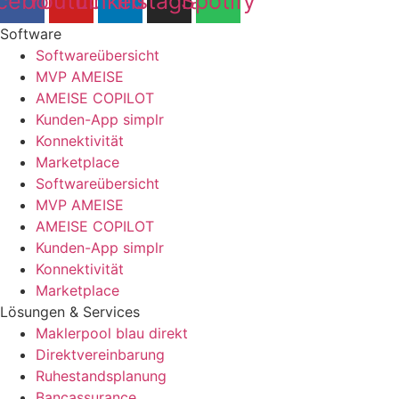
cebook
Youtube
Linkedin
Instagram
Spotify
Software
Softwareübersicht
MVP AMEISE
AMEISE COPILOT
Kunden-App simplr
Konnektivität
Marketplace
Softwareübersicht
MVP AMEISE
AMEISE COPILOT
Kunden-App simplr
Konnektivität
Marketplace
Lösungen & Services
Maklerpool blau direkt
Direktvereinbarung
Ruhestandsplanung
Bancassurance