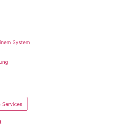
 einem System
rung
 Services
t