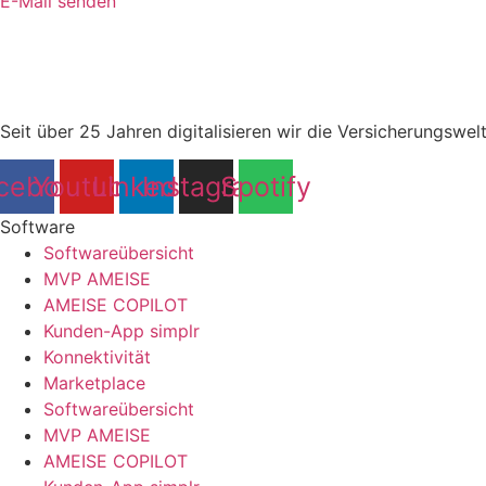
E-Mail senden
Seit über 25 Jahren digitalisieren wir die Versicherungswe
cebook
Youtube
Linkedin
Instagram
Spotify
Software
Softwareübersicht
MVP AMEISE
AMEISE COPILOT
Kunden-App simplr
Konnektivität
Marketplace
Softwareübersicht
MVP AMEISE
AMEISE COPILOT