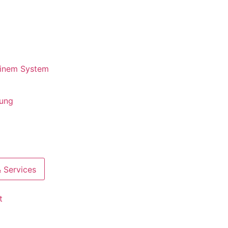
 einem System
rung
 Services
t