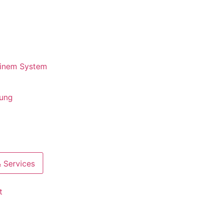
 einem System
rung
 Services
t