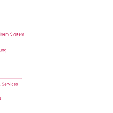
 einem System
rung
 Services
t