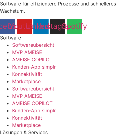
Software für effizientere Prozesse und schnelleres
Wachstum.
cebook
Youtube
Linkedin
Instagram
Spotify
Software
Softwareübersicht
MVP AMEISE
AMEISE COPILOT
Kunden-App simplr
Konnektivität
Marketplace
Softwareübersicht
MVP AMEISE
AMEISE COPILOT
Kunden-App simplr
Konnektivität
Marketplace
Lösungen & Services