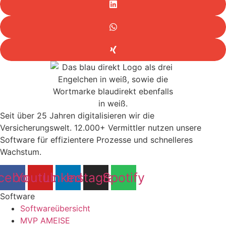
Seit über 25 Jahren digitalisieren wir die
Versicherungswelt. 12.000+ Vermittler nutzen unsere
Software für effizientere Prozesse und schnelleres
Wachstum.
cebook
Youtube
Linkedin
Instagram
Spotify
Software
Softwareübersicht
MVP AMEISE