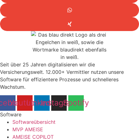
Seit über 25 Jahren digitalisieren wir die
Versicherungswelt. 12.000+ Vermittler nutzen unsere
Software für effizientere Prozesse und schnelleres
Wachstum.
cebook
Youtube
Linkedin
Instagram
Spotify
Software
Softwareübersicht
MVP AMEISE
AMEISE COPILOT