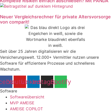
Komplexe Risiken einfach abschließen? Mit PANDA
Neuer Vergleichsrechner für private Altersvorsorge
von comparit!
Seit über 25 Jahren digitalisieren wir die
Versicherungswelt. 12.000+ Vermittler nutzen unsere
Software für effizientere Prozesse und schnelleres
Wachstum.
cebook
Youtube
Linkedin
Instagram
Spotify
Software
Softwareübersicht
MVP AMEISE
AMEISE COPILOT