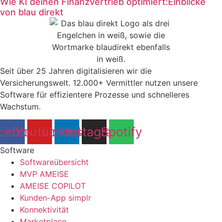
Wie KI deinen Finanzvertrieb optimiert:Einblicke
von blau direkt
Seit über 25 Jahren digitalisieren wir die
Versicherungswelt. 12.000+ Vermittler nutzen unsere
Software für effizientere Prozesse und schnelleres
Wachstum.
cebook
Youtube
Linkedin
Instagram
Spotify
Software
Softwareübersicht
MVP AMEISE
AMEISE COPILOT
Kunden-App simplr
Konnektivität
Marketplace