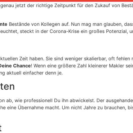
nau jetzt der richtige Zeitpunkt für den Zukauf von Bestä
nte
Bestände von Kollegen auf. Nun mag man glauben, dass
leuchtet, steckt in der Corona-Krise ein großes Potenzial,
ktuellen Zeit haben. Sie sind weniger skalierbar, oft fehl
Deine Chance
! Wenn eine größere Zahl kleinerer Makler sei
g aktuell einfacher denn je.
iten
on ab, wie professionell Du ihn abwickelst. Der ausgehandel
elche eine Übernahme macht. Um nicht Jahre zu brauchen, bis
t