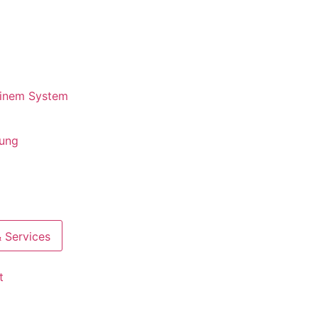
 einem System
rung
 Services
t