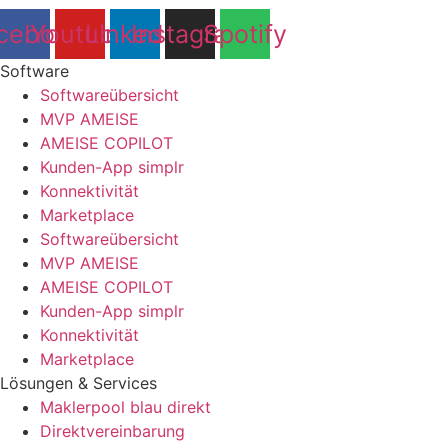
cebook
Youtube
Linkedin
Instagram
Spotify
Software
Softwareübersicht
MVP AMEISE
AMEISE COPILOT
Kunden-App simplr
Konnektivität
Marketplace
Softwareübersicht
MVP AMEISE
AMEISE COPILOT
Kunden-App simplr
Konnektivität
Marketplace
Lösungen & Services
Maklerpool blau direkt
Direktvereinbarung