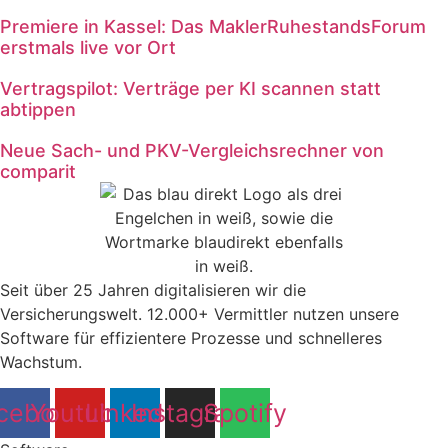
Premiere in Kassel: Das MaklerRuhestandsForum
erstmals live vor Ort
Vertragspilot: Verträge per KI scannen statt
abtippen
Neue Sach- und PKV-Vergleichsrechner von
comparit
Seit über 25 Jahren digitalisieren wir die
Versicherungswelt. 12.000+ Vermittler nutzen unsere
Software für effizientere Prozesse und schnelleres
Wachstum.
cebook
Youtube
Linkedin
Instagram
Spotify