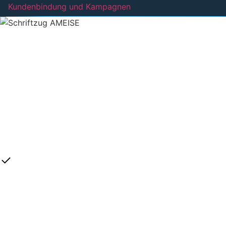
Kundenbindung und Kampagnen
Daten im Griff. Wachstum im Blick.
Daten und Dokumente von Gesellschaften, Anfragen aus
der simplr-App oder Anträge aus Vergleichsrechnern – mit
Hilfe KI-gestützter Systeme werden alle Informationen in
der AMEISE zentral organisiert und größtenteils
automatisiert. So wird der Innendienst entlastet, die
Bestandspflege verbessert und der Vertrieb auf Wachstum
ausgerichtet.
Automatisierte Bestandsdatenpflege
Die vollwertige BiPRO-Anbindung an 240+ Gesellschaften
hält deine Bestandsdaten immer aktuell.