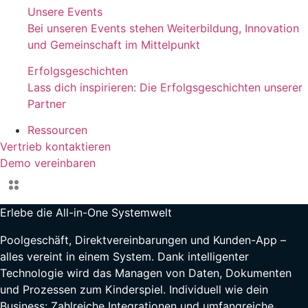
Unsere Events
Bei unseren Events stehen Weiterbildung, Innovation
und Gemeinschaft im Mittelpunkt
Erfolgsgeschichten
Lass dich inspirieren: Die Erfolgsgeschichten unserer
Partner
Ressourcen
Vertrieb kontaktieren
Demo vereinbaren
Erlebe die
All-in-One
Systemwelt
Poolgeschäft, Direktvereinbarungen und Kunden-App –
alles vereint in einem System. Dank intelligenter
Technologie wird das Managen von Daten, Dokumenten
und Prozessen zum Kinderspiel. Individuell wie dein
Business: Zahlreiche Integrationen und umfangreiche