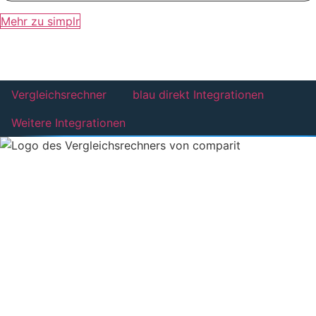
Mehr zu simplr
Integrationen:
Deine Arbeitswelt, so wie du sie brauchst.
Vergleichsrechner
blau direkt Integrationen
Weitere Integrationen
Nutze die Vergleichsrechner, die du brauchst.
Mit der Comparit Vergleichsplattform steht dir eine
wachsende Anzahl hochmoderner Vergleichsrechner zur
Verfügung, die für eine nahtlose Verknüpfung mit dem
MVP AMEISE optimiert sind. So profitierst du von
Vergleichsrechnern, die immer auf dem neuesten Stand
und gleichzeitig direkt mit deinem MVP verbunden sind.