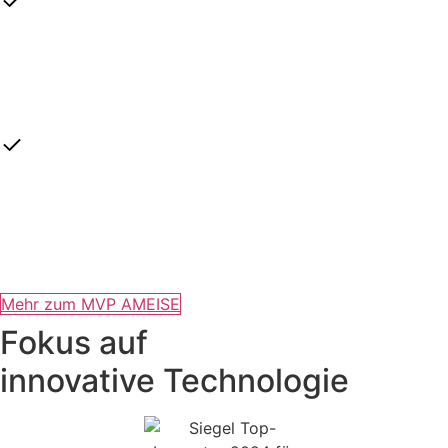
Landing Pages und E-Mail-Vorlagen
Nutze einen Baukasten von 1.600 vertriebserprobten E-
Mail-Vorlagen mit fertig zugeschnittenen Landing Pages.
Professionelle Erklärvideos
Mehr als 45 versicherungsspezifische Erklärvideos runden
deine Online-Strecke ab und sorgen für neue Abschlüsse.
Mehr zum MVP AMEISE
Fokus auf
innovative Technologie