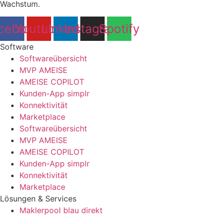
Wachstum.
cebook
Youtube
Linkedin
Instagram
Spotify
Software
Softwareübersicht
MVP AMEISE
AMEISE COPILOT
Kunden-App simplr
Konnektivität
Marketplace
Softwareübersicht
MVP AMEISE
AMEISE COPILOT
Kunden-App simplr
Konnektivität
Marketplace
Lösungen & Services
Maklerpool blau direkt